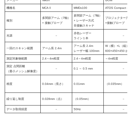
メーカー
Nikon
GOM
機種名
MCAⅡ
MMDx100
ATOS Compact Sc
多関節アーム（7軸）
多関節アーム（7軸）
プロジェクター方式
種別
+ レーザー方式
+ 接触プローブ
+接触プローブ
非接触スキャナ
赤色レーザー
光源
－
－
ライン１本
アーム長 2.4m
W（横）×L（縦）×
一回のスキャン範囲
アーム長 2.4m
レーザー幅 100mm
600×450×450 (mm)
測定対象物範囲
2.4～4m程度
2.4～4m程度
～4m程度
測定 点間距離
－
0.1 ～ 0.5 mm
－
（最小メッシュ解像度）
精度
0.04mm（長さ）
0.01mm
（0.035mm）
繰り返し制度
0.028mm（点）
（0.05mm）
－
データ取得頻度
－
50Hz
－