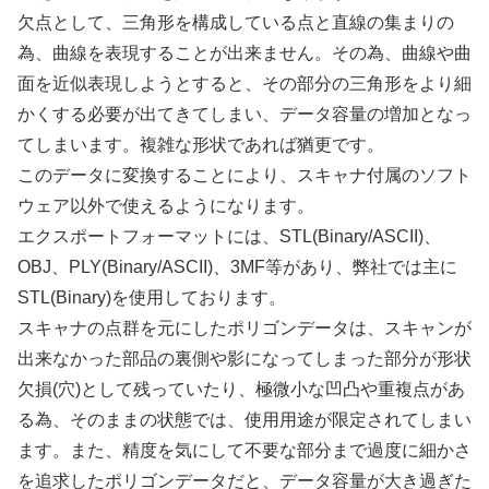
欠点として、三角形を構成している点と直線の集まりの
為、曲線を表現することが出来ません。その為、曲線や曲
面を近似表現しようとすると、その部分の三角形をより細
かくする必要が出てきてしまい、データ容量の増加となっ
てしまいます。複雑な形状であれば猶更です。
このデータに変換することにより、スキャナ付属のソフト
ウェア以外で使えるようになります。
エクスポートフォーマットには、STL(Binary/ASCII)、
OBJ、PLY(Binary/ASCII)、3MF等があり、弊社では主に
STL(Binary)を使用しております。
スキャナの点群を元にしたポリゴンデータは、スキャンが
出来なかった部品の裏側や影になってしまった部分が形状
欠損(穴)として残っていたり、極微小な凹凸や重複点があ
る為、そのままの状態では、使用用途が限定されてしまい
ます。また、精度を気にして不要な部分まで過度に細かさ
を追求したポリゴンデータだと、データ容量が大き過ぎた