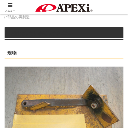
ホーム
3D技術サービス
3Dデータ活用例：図面のな
メニュー
い部品の再製造
図面のない部品の再製造
現物