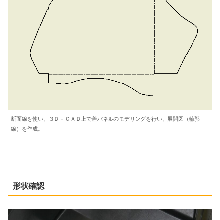
断面線を使い、３Ｄ－ＣＡＤ上で蓋パネルのモデリングを行い、展開図（輪郭
線）を作成。
形状確認